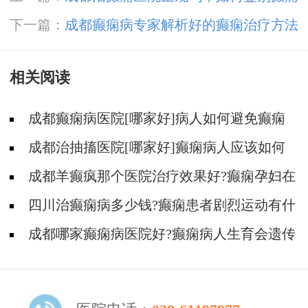
病和呼吸功能障碍病症?
下一篇：
成都癫痫病专家解析好的癫痫治疗方法
相关阅读
成都癫痫病医院[哪家好]病人如何避免癫痫
发作?
成都治抽搐医院[哪家好]癫痫病人应该如何
护理？
成都羊癫疯那个医院治疗效果好?癫痫孕妇在
生活中要注意什么?
四川治癫痫病多少钱?癫痫患者剧烈运动有什
么危害?
成都哪家癫痫病医院好?癫痫病人生育会遗传
吗