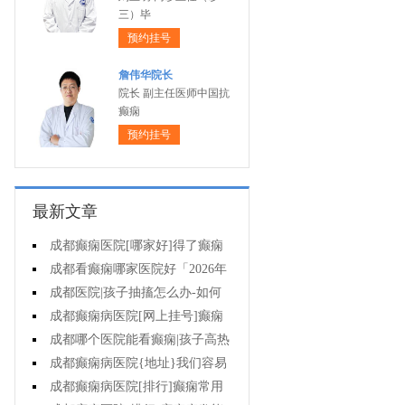
三）毕
预约挂号
詹伟华院长
院长 副主任医师中国抗
癫痫
预约挂号
最新文章
成都癫痫医院[哪家好]得了癫痫
病怎么治疗效果好?
成都看癫痫哪家医院好「2026年
度公布」孩子有癫痫家长要注意什
成都医院|孩子抽搐怎么办-如何
么?
治疗癫痫呢
成都癫痫病医院[网上挂号]癫痫
怎样选择治疗方式?
成都哪个医院能看癫痫|孩子高热
抽搐怎么办?
成都癫痫病医院{地址}我们容易
对癫痫产生哪些误解?
成都癫痫病医院[排行]癫痫常用