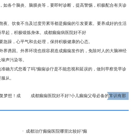
因，如各个脑炎、脑膜炎等，要即时诊断，提高警惕，积极配合有关诊
、熬夜、饮食不当及过度劳累等都是癫痫的引发要素。要养成好的生活
睡早起，积极锻炼身体。
成都癫痫病医院好不好
不要急躁，心平气和去处理，保持积极健康的心态。
个外界诱因。外界环境也很容易造成癫痫发作的，免除对人的大脑神经
及噪声污染等。
的准确方式您看了吗?癫痫诊疗是不能忽视和延误的，做到早察觉早诊
要服从。
康复梦想！成
成都癫痫医院好不好?小儿癫痫父母必备的常识有那
些?
下一页
​成都治疗癫痫医院哪里比较好?癫