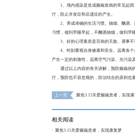
1、颅内感染是造成癫痫发病的常见起
疗，防止并发症和后遗症的产生。
2、养成准确的生活习惯。抽烟、酗酒
习惯，做到早睡早起，不酗酒抽烟，做到早
3、好的心理素质是百病的天敌。遇事
4、时刻重视自身健康和安全。远离各
产生一定的刺激性，远离空气污染、光污染
通过以上内容的有关讲解，预防癫痫病
疗，预防也不容忽视的，防治结合的原则也
上一页
聚焦3.15关爱癫痫患者，实现
都神康癫痫医院荣登《315消费质量报》
相关阅读
聚焦3.15关爱癫痫患者，实现康复梦