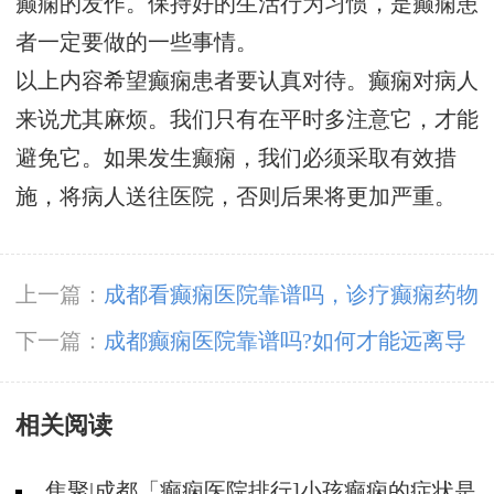
癫痫的发作。保持好的生活行为习惯，是癫痫患
者一定要做的一些事情。
以上内容希望癫痫患者要认真对待。癫痫对病人
来说尤其麻烦。我们只有在平时多注意它，才能
避免它。如果发生癫痫，我们必须采取有效措
施，将病人送往医院，否则后果将更加严重。
上一篇：
成都看癫痫医院靠谱吗，诊疗癫痫药物
医学常识是什么?
下一篇：
成都癫痫医院靠谱吗?如何才能远离导
致年轻人癫痫的原因?
相关阅读
焦聚|成都「癫痫医院排行]小孩癫痫的症状是