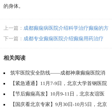
的身体。
上一篇：
成都癫痫病医院介绍科学治疗癫痫的方
法
下一篇：
成都专业癫痫医院介绍癫痫用药治疗
相关阅读
筑牢医院安全防线——成都神康癫痫医院消
防安全培训纪实
【紧急通通】11月7-9日，北京大学首钢医院
神经内科胡颖教授亲临成都会诊，破解癫痫疑难
【节后癫痫高发】10月9-11日，北京友谊医
院陈葵博士免费会诊+治疗援助，破解癫痫难
【国庆看北京专家】9月30日-10月5日，北京