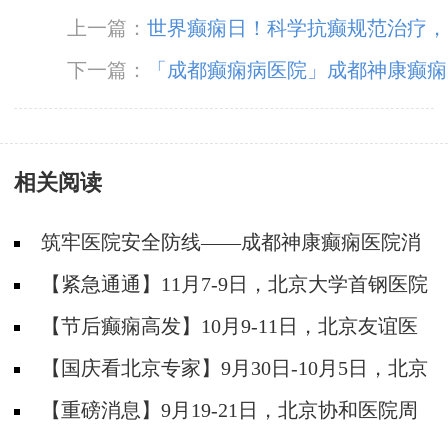
上一篇：
世界癫痫日！科学抗癫规范治疗，
成都癫痫病医院呼吁关爱癫痫患者群体。
下一篇：
「成都癫痫病医院」成都神康癫痫
医院倾力服务广大癫痫患者
相关阅读
筑牢医院安全防线——成都神康癫痫医院消
防安全培训纪实
【紧急通通】11月7-9日，北京大学首钢医院
神经内科胡颖教授亲临成都会诊，破解癫痫疑难
【节后癫痫高发】10月9-11日，北京友谊医
院陈葵博士免费会诊+治疗援助，破解癫痫难
【国庆看北京专家】9月30日-10月5日，北京
题！
天坛&首钢医院两大专家蓉城亲诊+癫痫大额救
【重磅消息】9月19-21日，北京协和医院周