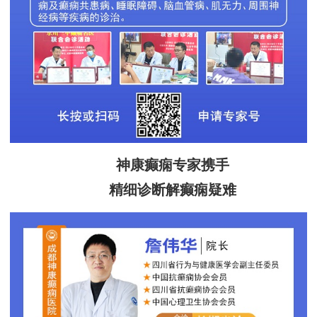
神康癫痫专家携手
精细诊断解癫痫疑难