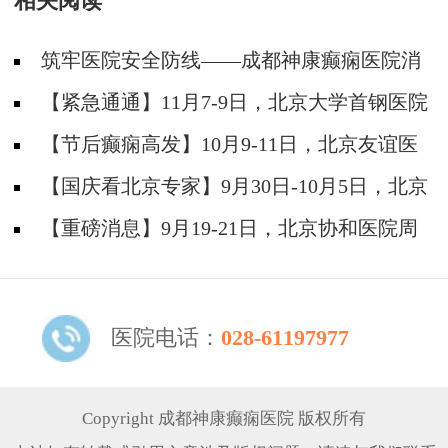
相关阅读
筑牢医院安全防线——成都神康癫痫医院消
防安全培训纪实
【紧急通通】11月7-9日，北京大学首钢医院
神经内科胡颖教授亲临成都会诊，破解癫痫疑难
【节后癫痫高发】10月9-11日，北京友谊医
院陈葵博士免费会诊+治疗援助，破解癫痫难
【国庆看北京专家】9月30日-10月5日，北京
题！
天坛&首钢医院两大专家蓉城亲诊+癫痫大额救
【重磅消息】9月19-21日，北京协和医院周
助，速约！
祥琴教授成都领衔会诊，共筑全年龄段抗癫防
线！
医院电话：
028-61197977
Copyright 成都神康癫痫医院 版权所有