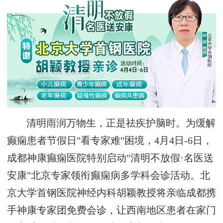
清明雨润万物生，正是祛疾护脑时。为缓解
癫痫患者节假日"看专家难"困境，4月4日-6日，
成都神康癫痫医院特别启动"清明不放假·名医送
安康"北京专家领衔癫痫病多学科会诊活动。北
京大学首钢医院神经内科胡颖教授将亲临成都携
手神康专家团免费会诊，让西南地区患者在家门