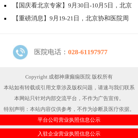
院陈葵博士免费会诊+治疗援助，破解癫痫难
【国庆看北京专家】9月30日-10月5日，北京
题！
天坛&首钢医院两大专家蓉城亲诊+癫痫大额救
【重磅消息】9月19-21日，北京协和医院周
助，速约！
祥琴教授成都领衔会诊，共筑全年龄段抗癫防
线！
医院电话：
028-61197977
Copyright 成都神康癫痫医院 版权所有
本站如有转载或引用文章涉及版权问题，请速与我们联系
本网站只针对内部交流平台，不作为广告宣传。
特别声明：本站内容仅供参考，不作为诊断及医疗依据。
平台公司营业执照信息公示
入驻企业营业执照信息公示