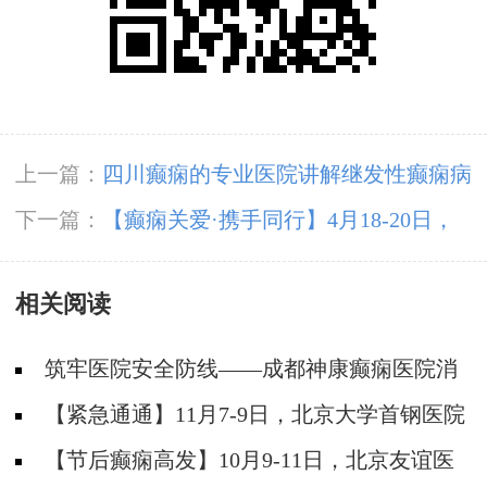
上一篇：
四川癫痫的专业医院讲解继发性癫痫病
怎么治疗?
下一篇：
【癫痫关爱·携手同行】4月18-20日，
北京知名专家联合多学科会诊，开启康复新篇章
相关阅读
筑牢医院安全防线——成都神康癫痫医院消
防安全培训纪实
【紧急通通】11月7-9日，北京大学首钢医院
神经内科胡颖教授亲临成都会诊，破解癫痫疑难
【节后癫痫高发】10月9-11日，北京友谊医