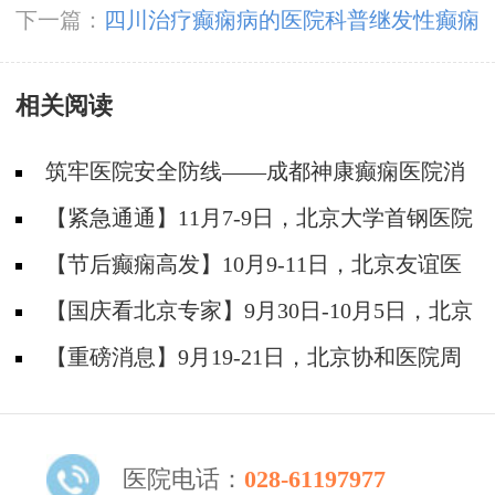
下一篇：
四川治疗癫痫病的医院科普继发性癫痫
病会有什么症状?
相关阅读
筑牢医院安全防线——成都神康癫痫医院消
防安全培训纪实
【紧急通通】11月7-9日，北京大学首钢医院
神经内科胡颖教授亲临成都会诊，破解癫痫疑难
【节后癫痫高发】10月9-11日，北京友谊医
院陈葵博士免费会诊+治疗援助，破解癫痫难
【国庆看北京专家】9月30日-10月5日，北京
题！
天坛&首钢医院两大专家蓉城亲诊+癫痫大额救
【重磅消息】9月19-21日，北京协和医院周
助，速约！
祥琴教授成都领衔会诊，共筑全年龄段抗癫防
线！
医院电话：
028-61197977