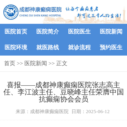
医院首页
医院简介
医院医生
医院新闻
医院环境
就医路线
就诊流程
预约医生
首页
>>
医院新闻
>> 正文
喜报——成都神康癫痫医院张志高主
任、李江波主任、豆晓峰主任荣膺中国
抗癫痫协会会员
来源：成都神康癫痫医院
日期：2025-06-12