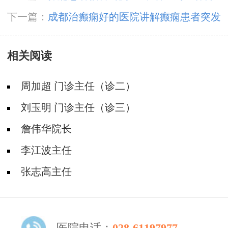
士领衔会诊团5月23-25日成都亲诊
下一篇：
成都治癫痫好的医院讲解癫痫患者突发
大发作应该怎么处理?
相关阅读
周加超 门诊主任（诊二）
刘玉明 门诊主任（诊三）
詹伟华院长
李江波主任
张志高主任
医院电话：
028-61197977