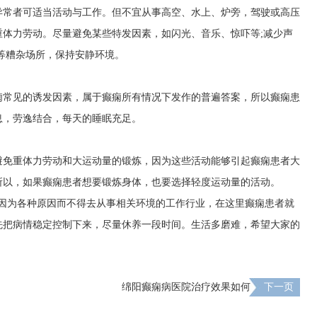
异常者可适当活动与工作。但不宜从事高空、水上、炉旁，驾驶或高压
体力劳动。尽量避免某些特发因素，如闪光、音乐、惊吓等;减少声
等糟杂场所，保持安静环境。
痫常见的诱发因素，属于癫痫所有情况下发作的普遍答案，所以癫痫患
息，劳逸结合，每天的睡眠充足。
避免重体力劳动和大运动量的锻炼，因为这些活动能够引起癫痫患者大
所以，如果癫痫患者想要锻炼身体，也要选择轻度运动量的活动。
会因为各种原因而不得去从事相关环境的工作行业，在这里癫痫患者就
先把病情稳定控制下来，尽量休养一段时间。生活多磨难，希望大家的
绵阳癫痫病医院治疗效果如何
下一页