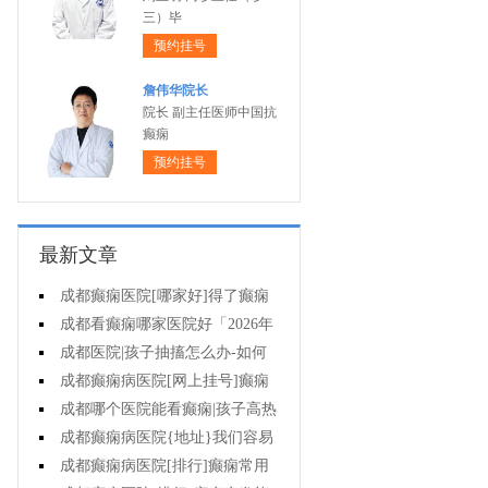
三）毕
预约挂号
詹伟华院长
院长 副主任医师中国抗
癫痫
预约挂号
最新文章
成都癫痫医院[哪家好]得了癫痫
病怎么治疗效果好?
成都看癫痫哪家医院好「2026年
度公布」孩子有癫痫家长要注意什
成都医院|孩子抽搐怎么办-如何
么?
治疗癫痫呢
成都癫痫病医院[网上挂号]癫痫
怎样选择治疗方式?
成都哪个医院能看癫痫|孩子高热
抽搐怎么办?
成都癫痫病医院{地址}我们容易
对癫痫产生哪些误解?
成都癫痫病医院[排行]癫痫常用