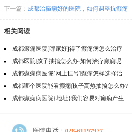
见误区有那些?
下一篇：
成都治癫痫好的医院，如何调整抗癫痫
药？
相关阅读
成都癫痫医院[哪家好]得了癫痫病怎么治疗
效果好?
成都医院|孩子抽搐怎么办-如何治疗癫痫呢
成都癫痫病医院[网上挂号]癫痫怎样选择治
疗方式?
成都哪个医院能看癫痫|孩子高热抽搐怎么办?
成都癫痫病医院{地址}我们容易对癫痫产生
哪些误解?
医院电话：
028-61197977