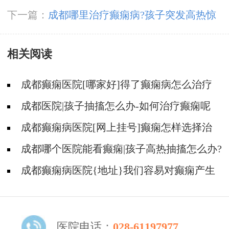
好?
下一篇：
成都哪里治疗癫痫病?孩子突发高热惊
厥会变成癫痫病吗?
相关阅读
成都癫痫医院[哪家好]得了癫痫病怎么治疗
效果好?
成都医院|孩子抽搐怎么办-如何治疗癫痫呢
成都癫痫病医院[网上挂号]癫痫怎样选择治
疗方式?
成都哪个医院能看癫痫|孩子高热抽搐怎么办?
成都癫痫病医院{地址}我们容易对癫痫产生
哪些误解?
医院电话：
028-61197977