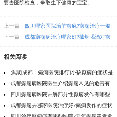
要去医院检查，争取生下健康的宝宝。
上一篇：
四川哪家医院治羊癫疯?癫痫治疗一般
多少钱?
下一篇：
成都癫痫病治疗哪家好?抽烟喝酒对癫
痫患者有什么危害?
相关阅读
焦聚|成都「癫痫医院排行]小孩癫痫的症状是
什么?
成都癫痫病医院医生介绍癫痫常见的危害有
哪些！
四川癫痫病医院讲解部分性癫痫发作有哪些
具体表现形式？
成都癫痫去哪家医院治疗好?癫痫发作的症状
有哪些?
四川治疗癫痫病有哪些医院?老年癫痫患者发