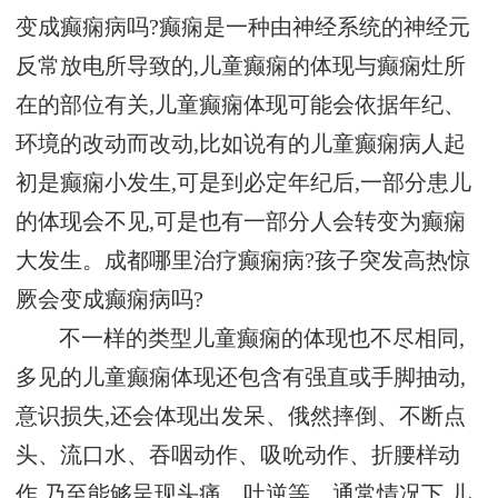
变成癫痫病吗?癫痫是一种由神经系统的神经元
反常放电所导致的,儿童癫痫的体现与癫痫灶所
在的部位有关,儿童癫痫体现可能会依据年纪、
环境的改动而改动,比如说有的儿童癫痫病人起
初是癫痫小发生,可是到必定年纪后,一部分患儿
的体现会不见,可是也有一部分人会转变为癫痫
大发生。成都哪里治疗癫痫病?孩子突发高热惊
厥会变成癫痫病吗?
不一样的类型儿童癫痫的体现也不尽相同,
多见的儿童癫痫体现还包含有强直或手脚抽动,
意识损失,还会体现出发呆、俄然摔倒、不断点
头、流口水、吞咽动作、吸吮动作、折腰样动
作,乃至能够呈现头痛、吐逆等。通常情况下,儿