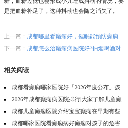
糖，血糖过低也会形成小儿造成抖动的情况，要
是把血糖补足了，这种抖动也会随之消失了。
上一篇：
成都哪里看癫痫好，催眠能预防癫痫
吗?
下一篇：
​成都怎么治癫痫病医院好?抽烟喝酒对
癫痫患者有什么作用?
相关阅读
成都看癫痫哪家医院好「2026年度公布」孩
子有癫痫家长要注意什么?
2026年成都癫痫病医院排行|大家了解儿童癫
痫病吗？
成都儿童癫痫医院介绍宝宝癫痫在早期有些
什么病情症状?
成都哪家医院看癫痫病好癫痫对孩子的危害