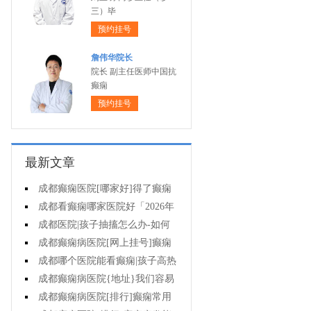
三）毕
预约挂号
詹伟华院长
院长 副主任医师中国抗
癫痫
预约挂号
最新文章
成都癫痫医院[哪家好]得了癫痫
病怎么治疗效果好?
成都看癫痫哪家医院好「2026年
度公布」孩子有癫痫家长要注意什
成都医院|孩子抽搐怎么办-如何
么?
治疗癫痫呢
成都癫痫病医院[网上挂号]癫痫
怎样选择治疗方式?
成都哪个医院能看癫痫|孩子高热
抽搐怎么办?
成都癫痫病医院{地址}我们容易
对癫痫产生哪些误解?
成都癫痫病医院[排行]癫痫常用