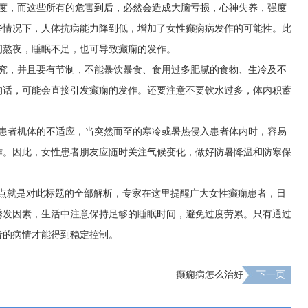
过度，而这些所有的危害到后，必然会造成大脑亏损，心神失养，强度
些情况下，人体抗病能力降到低，增加了女性癫痫病发作的可能性。此
间熬夜，睡眠不足，也可导致癫痫的发作。
讲究，并且要有节制，不能暴饮暴食、食用过多肥腻的食物、生冷及不
的话，可能会直接引发癫痫的发作。还要注意不要饮水过多，体内积蓄
起患者机体的不适应，当突然而至的寒冷或暑热侵入患者体内时，容易
作。因此，女性患者朋友应随时关注气候变化，做好防暑降温和防寒保
四点就是对此标题的全部解析，专家在这里提醒广大女性癫痫患者，日
诱发因素，生活中注意保持足够的睡眠时间，避免过度劳累。只有通过
者的病情才能得到稳定控制。
癫痫病怎么治好
下一页