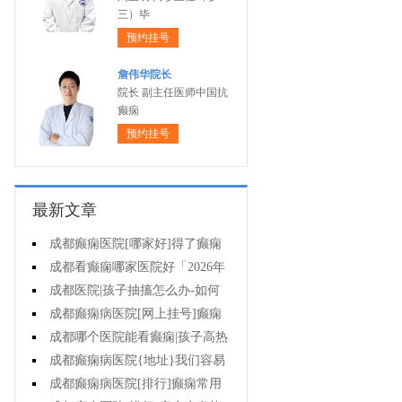
三）毕
预约挂号
詹伟华院长
院长 副主任医师中国抗
癫痫
预约挂号
最新文章
成都癫痫医院[哪家好]得了癫痫
病怎么治疗效果好?
成都看癫痫哪家医院好「2026年
度公布」孩子有癫痫家长要注意什
成都医院|孩子抽搐怎么办-如何
么?
治疗癫痫呢
成都癫痫病医院[网上挂号]癫痫
怎样选择治疗方式?
成都哪个医院能看癫痫|孩子高热
抽搐怎么办?
成都癫痫病医院{地址}我们容易
对癫痫产生哪些误解?
成都癫痫病医院[排行]癫痫常用