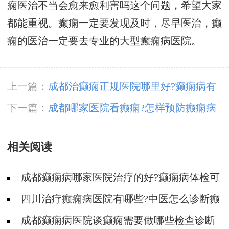
痫医治不当会愈来愈利害吗这个问题，希望大家
都能重视。癫痫一定要发现及时，尽早医治，癫
痫的医治一定要去专业的大型癫痫病医院。
上一篇：
​成都治癫痫正规医院哪里好?癫痫病有
什么推断依据?
下一篇：
成都哪家医院看癫痫?怎样预防癫痫病
的发生?
相关阅读
成都癫痫病哪家医院治疗的好?癫痫病体检可
以检查出来吗?
四川治疗癫痫病医院有哪些?中医怎么诊断癫
痫的?
成都癫痫病医院谈癫痫需要做哪些检查诊断