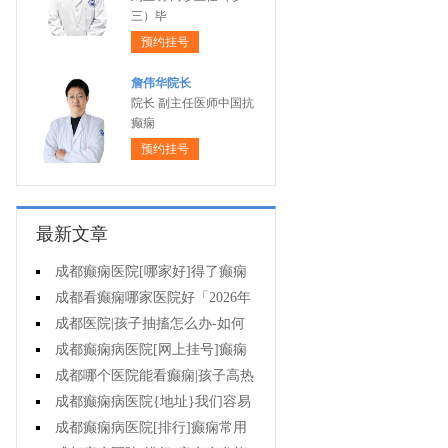
三）毕
预约挂号
詹伟华院长
院长 副主任医师中国抗
癫痫
预约挂号
最新文章
成都癫痫医院[哪家好]得了癫痫
病怎么治疗效果好?
成都看癫痫哪家医院好「2026年
度公布」孩子有癫痫家长要注意什
成都医院|孩子抽搐怎么办-如何
么?
治疗癫痫呢
成都癫痫病医院[网上挂号]癫痫
怎样选择治疗方式?
成都哪个医院能看癫痫|孩子高热
抽搐怎么办?
成都癫痫病医院{地址}我们容易
对癫痫产生哪些误解?
成都癫痫病医院[排行]癫痫常用