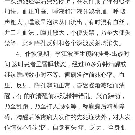
一次强烈痉挛后突然停止，在发作期常伴有心率
加快、血压升高、唾液和汗液分泌增加、呼 吸
声粗大，唾液呈泡沫从口流出，有时混有血丝，
并口吐血沫，瞳孔散大，小便失禁，乃至大便失
禁等。此时瞳孔反射和各个深浅反射均消失。
4、作恢复期。
李江波医生预约挂号-出诊时
间
这时患者呈昏睡状态，经过10多分钟清醒或
继续睡眠数小时不等。癫痫发作前兆心率、血
压、反射、瞳孔趋向正常，昏迷逐渐减轻而清
醒，有 的在清醒前表现精神错乱、兴奋躁动，
乃至乱跑，乃至打人毁物等，称癫痫后精神障
碍。清醒后除癫痫大发作的先兆症状外，对大发
作情况不能记忆。自觉有头 痛、乏力、全身肌