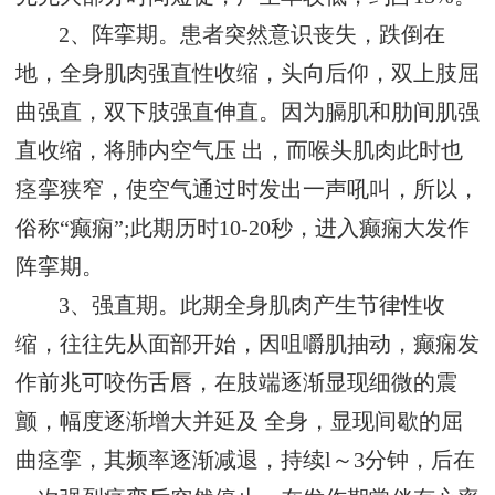
2、阵挛期。患者突然意识丧失，跌倒在
地，全身肌肉强直性收缩，头向后仰，双上肢屈
曲强直，双下肢强直伸直。因为膈肌和肋间肌强
直收缩，将肺内空气压 出，而喉头肌肉此时也
痉挛狭窄，使空气通过时发出一声吼叫，所以，
俗称“癫痫”;此期历时10-20秒，进入癫痫大发作
阵挛期。
3、强直期。此期全身肌肉产生节律性收
缩，往往先从面部开始，因咀嚼肌抽动，癫痫发
作前兆可咬伤舌唇，在肢端逐渐显现细微的震
颤，幅度逐渐增大并延及 全身，显现间歇的屈
曲痉挛，其频率逐渐减退，持续l～3分钟，后在